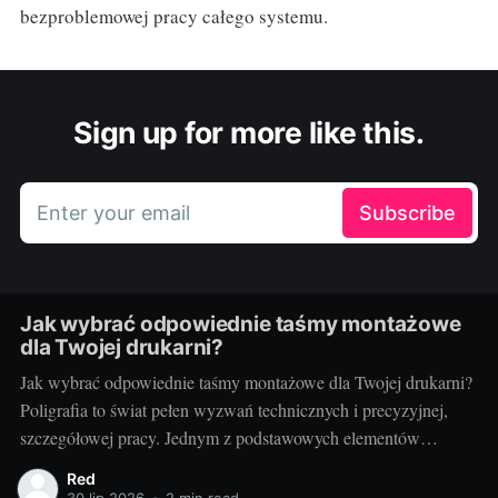
bezproblemowej pracy całego systemu.
Sign up for more like this.
Enter your email
Subscribe
Jak wybrać odpowiednie taśmy montażowe
dla Twojej drukarni?
Jak wybrać odpowiednie taśmy montażowe dla Twojej drukarni?
Poligrafia to świat pełen wyzwań technicznych i precyzyjnej,
szczegółowej pracy. Jednym z podstawowych elementów
procesu drukarskiego, niezależnie od techniki, są taśmy
Red
montażowe. Właściwe ich doborowanie potrafi zdziałać cuda dla
30 lip 2026
•
2 min read