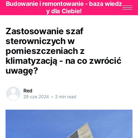
Budowanie i remontowanie - baza wiedz
y dla Ciebie!
Zastosowanie szaf
sterowniczych w
pomieszczeniach z
klimatyzacją - na co zwrócić
uwagę?
Red
29 cze 2024
•
2 min read