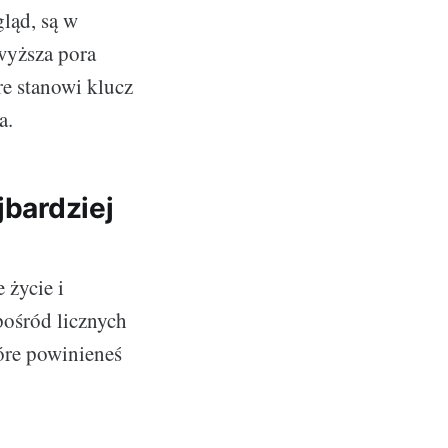
gląd, są w
wyższa pora
re stanowi klucz
a.
jbardziej
 życie i
pośród licznych
óre powinieneś