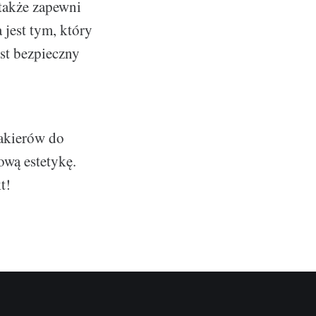
 także zapewni
 jest tym, który
est bezpieczny
lakierów do
ową estetykę.
t!