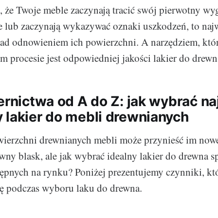
ś, że Twoje meble zaczynają tracić swój pierwotny wy
e lub zaczynają wykazywać oznaki uszkodzeń, to naj
nad odnowieniem ich powierzchni. A narzędziem, któ
m procesie jest odpowiedniej jakości lakier do drewn
ernictwa od A do Z: jak wybrać na
 lakier do mebli drewnianych
ierzchni drewnianych mebli może przynieść im nowe
wny blask, ale jak wybrać idealny lakier do drewna s
pnych na rynku? Poniżej prezentujemy czynniki, kt
ę podczas wyboru laku do drewna.