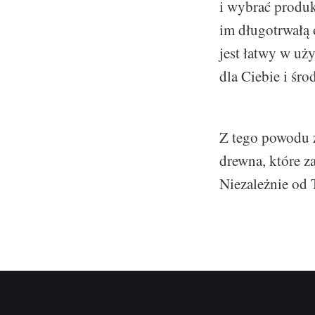
i wybrać produk
im długotrwałą 
jest łatwy w uży
dla Ciebie i śro
Z tego powodu z
drewna, które z
Niezależnie od