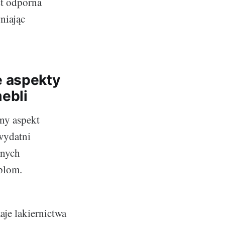
st odporna
niając
e aspekty
ebli
ny aspekt
wydatni
nnych
blom.
aje lakiernictwa