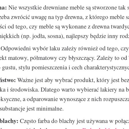
na:
Nie wszystkie drewniane meble są stworzone tak 
zeba zwrócić uwagę na typ drewna, z którego meble 
ci od tego, czy meble są wykonane z drewna twardyc
iękkich (np. jodła, sosna), najlepszy będzie inny rodz
Odpowiedni wybór laku zależy również od tego, cz
ekt matowy, półmatowy czy błyszczący. Zależy to o
 gustu, stylu pomieszczenia i cech charakterystyczny
ństwo:
Ważne jest aby wybrać produkt, który jest be
a i środowiska. Dlatego warto wybierać lakiery na 
oksyczne, a odparowanie wynoszące z nich rozpuszcza
substancje jest minimalne.
blachy:
Często farba do blachy jest używana w połąc