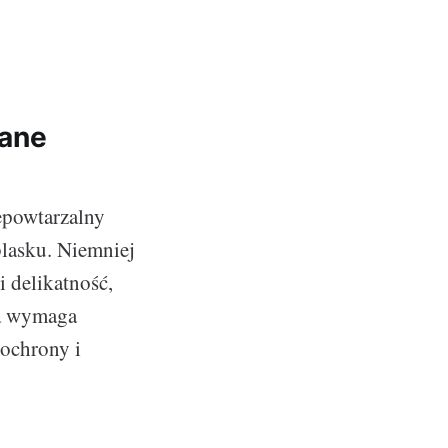
iane
iepowtarzalny
lasku. Niemniej
i delikatność,
ra wymaga
 ochrony i