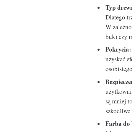
Typ drew
Dlatego tr
W zależnoś
buk) czy m
Pokrycia:
uzyskać ef
osobistego
Bezpiecze
użytkownik
są mniej t
szkodliwe 
Farba do 