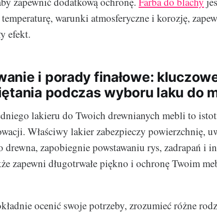
 aby zapewnić dodatkową ochronę.
Farba do blachy
je
temperaturę, warunki atmosferyczne i korozję, zapew
y efekt.
nie i porady finałowe: kluczow
ętania podczas wyboru laku do m
niego lakieru do Twoich drewnianych mebli to istot
owacji. Właściwy lakier zabezpieczy powierzchnię, u
o drewna, zapobiegnie powstawaniu rys, zadrapań i i
akże zapewni długotrwałe piękno i ochronę Twoim me
okładnie ocenić swoje potrzeby, zrozumieć różne rodz