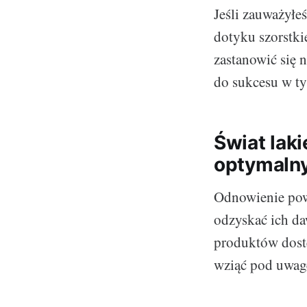
Jeśli zauważyłe
dotyku szorstki
zastanowić się 
do sukcesu w ty
Świat laki
optymalny
Odnowienie pow
odzyskać ich da
produktów dostę
wziąć pod uwag