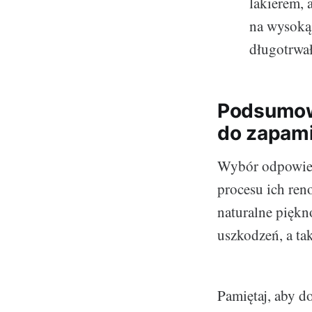
lakierem,
na wysoką 
długotrwał
Podsumowa
do zapami
Wybór odpowied
procesu ich ren
naturalne piękn
uszkodzeń, a t
Pamiętaj, aby d