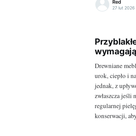
Red
27 lut 2026
Przyblakł
wymagają 
Drewniane meble
urok, ciepło i
jednak, z upływe
zwłaszcza jeśli
regularnej piel
konserwacji, aby