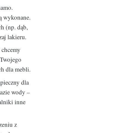
samo.
są wykonane.
h (np. dąb,
aj lakieru.
y chcemy
d Twojego
ch dla mebli.
zpieczny dla
bazie wody –
lniki inne
zeniu z