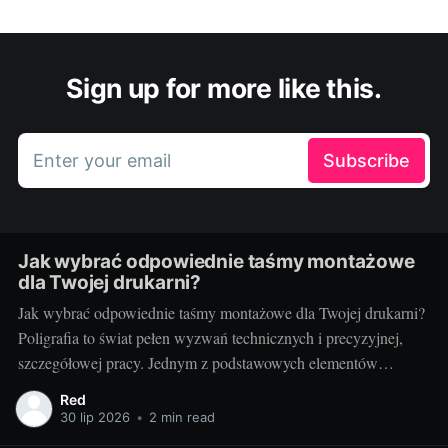
Sign up for more like this.
Enter your email
Subscribe
Jak wybrać odpowiednie taśmy montażowe
dla Twojej drukarni?
Jak wybrać odpowiednie taśmy montażowe dla Twojej drukarni?
Poligrafia to świat pełen wyzwań technicznych i precyzyjnej,
szczegółowej pracy. Jednym z podstawowych elementów
procesu drukarskiego, niezależnie od techniki, są taśmy
Red
montażowe. Właściwe ich doborowanie potrafi zdziałać cuda dla
30 lip 2026
•
2 min read
jakości końcowego produktu, a zarazem poprawić wydajność