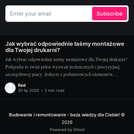
Enter your email
Subscribe
Jak wybrać odpowiednie taśmy montażowe
dla Twojej drukarni?
Jak wybrać odpowiednie taśmy montażowe dla Twojej drukarni?
Poligrafia to świat pełen wyzwań technicznych i precyzyjnej,
szczegółowej pracy. Jednym z podstawowych elementów
procesu drukarskiego, niezależnie od techniki, są taśmy
Red
montażowe. Właściwe ich doborowanie potrafi zdziałać cuda dla
30 lip 2026
•
2 min read
jakości końcowego produktu, a zarazem poprawić wydajność
pracy. Ale jak wybrać te właściwe?
Budowanie i remontowanie - baza wiedzy dla Ciebie!
©
2026
Powered by Ghost