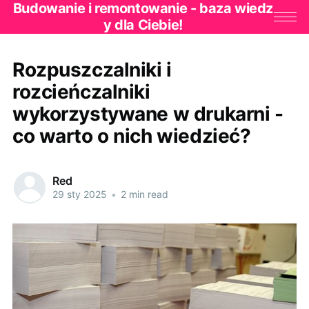
Budowanie i remontowanie - baza wiedz
y dla Ciebie!
Rozpuszczalniki i
rozcieńczalniki
wykorzystywane w drukarni -
co warto o nich wiedzieć?
Red
29 sty 2025
•
2 min read