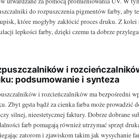
ów utwardzane za pomocą promieniowania UV. W ty
puszczalniki do rozpuszczenia pigmentów farby, aby te
pisk, które mogłyby zakłócić proces druku. Z kolei 
lacji lepkości farby, dzięki czemu ta dobrze przyleg
puszczalników i rozcieńczalnikó
uku: podsumowanie i synteza
puszczalników i rozcieńczalników ma bezpośredni wp
. Zbyt gęsta bądź za cienka farba może prowadzić 
czy silnej, nieestetycznej faktury. Dobrze dobrane su
dalności farb pomagają również utrzymać sprzęt druk
iegając zatorom i zjawiskom takim jak wysychanie fa