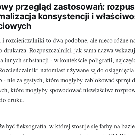
wy przegląd zastosowań: rozpus
malizacja konsystencji i właściwo
ciowych
 i rozcieńczalniki to dwa podobne, ale nieco różne n
o drukarza. Rozpuszczalniki, jak sama nazwa wskazu
a innych substancji - w kontekście poligrafii, najcz
. Rozcieńczalniki natomiast używane są do osiągnięci
b - nie za gęstych, które mogłyby zablokować sprzęt d
nych, które mogłyby spowodować niewłaściwe rozprow
do druku.
 być fleksografia, w której stosuje się farby na bazi