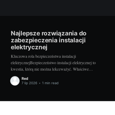
Najlepsze rozwiązania do
zabezpieczenia instalacji
elektrycznej
Kluczowa rola bezpieczeństwa instalacji
elektrycznejBezpieczeństwo instalacji elektrycznej to
kwestia, którą nie można lekceważyć. Właściwe
zabezpieczenie instalacji elektrycznej to nie tylko
Red
bezpieczeństwo dla domowników, ale również troska o
7 lip 2026
•
1 min read
trwałość urządzeń. Zadbałość o te aspekty pozwoli
uniknąć wielu nieprzyjemności, jak chociażby przepięcia,
która potrafią uszkodzić czy nawet zniszczyć cenne
urządzenia. Wybór odpowiednich