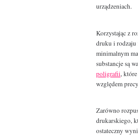
urządzeniach.
Korzystając z r
druku i rodzaju
minimalnym mar
substancje są w
poligrafii
, któr
względem precyzj
Zarówno rozpusz
drukarskiego, k
ostateczny wyni