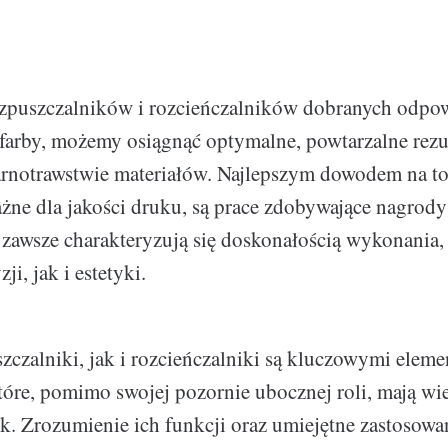
ozpuszczalników i rozcieńczalników dobranych odpo
 farby, możemy osiągnąć optymalne, powtarzalne rezu
notrawstwie materiałów. Najlepszym dowodem na to,
ażne dla jakości druku, są prace zdobywające nagrod
e zawsze charakteryzują się doskonałością wykonania
i, jak i estetyki.
czalniki, jak i rozcieńczalniki są kluczowymi elem
tóre, pomimo swojej pozornie ubocznej roli, mają wi
k. Zrozumienie ich funkcji oraz umiejętne zastosowa