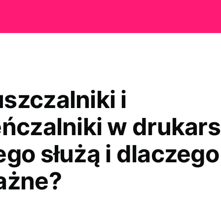
szczalniki i
eńczalniki w drukars
ego służą i dlaczego
ażne?