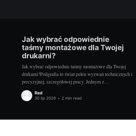
Jak wybrać odpowiednie
taśmy montażowe dla Twojej
drukarni?
Jak wybrać odpowiednie taśmy montażowe dla Twojej
drukarni?Poligrafia to świat pełen wyzwań technicznych i
precyzyjnej, szczegółowej pracy. Jednym z
podstawowych elementów procesu drukarskiego,
Red
niezależnie od techniki, są taśmy montażowe. Właściwe
30 lip 2026
•
2 min read
ich doborowanie potrafi zdziałać cuda dla jakości
końcowego produktu, a zarazem poprawić wydajność
pracy. Ale jak wybrać te właściwe?
Budowanie i remontowanie - baza wiedzy dla Ciebie!
© 2026