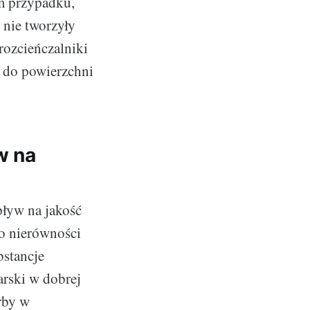
m przypadku,
 nie tworzyły
rozcieńczalniki
a do powierzchni
w na
ływ na jakość
do nierówności
bstancje
arski w dobrej
rby w