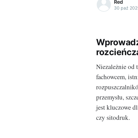
Red
30 paź 202
Wprowadze
rozcieńcza
Niezależnie od 
fachowcem, istni
rozpuszczalnikó
przemysłu, szcz
jest kluczowe dl
czy sitodruk.