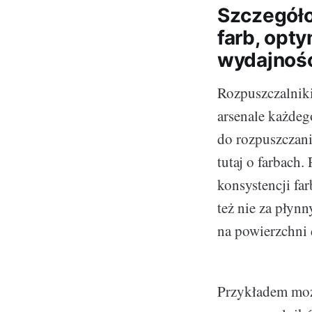
Szczegóło
farb, opty
wydajnoś
Rozpuszczalniki
arsenale każdeg
do rozpuszczani
tutaj o farbach
konsystencji far
też nie za płyn
na powierzchni 
Przykładem może