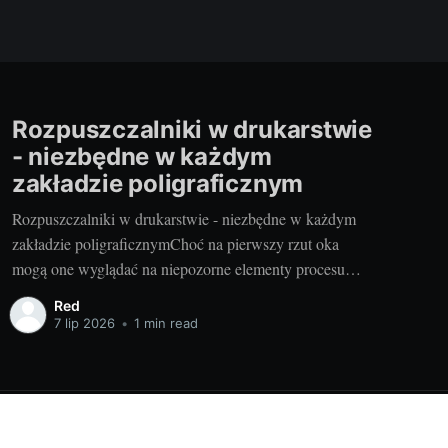
Rozpuszczalniki w drukarstwie
- niezbędne w każdym
zakładzie poligraficznym
Rozpuszczalniki w drukarstwie - niezbędne w każdym
zakładzie poligraficznymChoć na pierwszy rzut oka
mogą one wyglądać na niepozorne elementy procesu
drukowania, rzeczywistość jest zupełnie inna.
Red
Rozpuszczalniki są fundamentem wyrafinowanego
7 lip 2026
•
1 min read
druku, niezależnie od techniki - czy to druk
fleksograficzny, offsetowy, UV, czy sitodruk. Aby
zrozumieć, jak skomplikowany i wymagający jest świat
Powered by Ghost