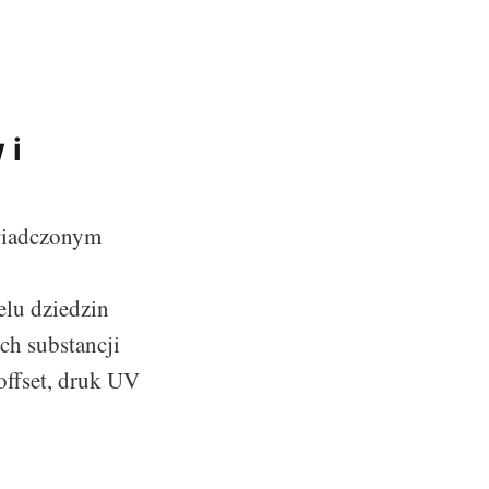
 i
świadczonym
elu dziedzin
ch substancji
 offset, druk UV