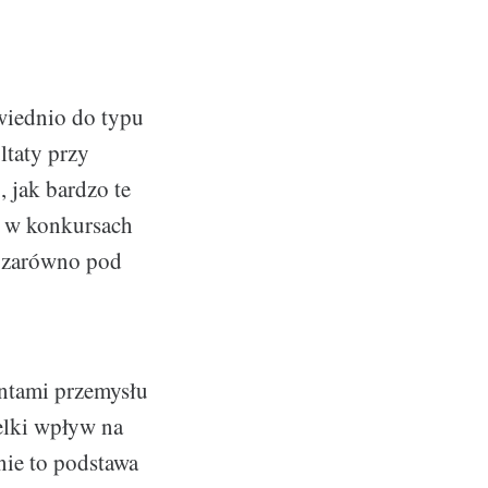
wiednio do typu
ltaty przy
 jak bardzo te
y w konkursach
, zarówno pod
entami przemysłu
elki wpływ na
nie to podstawa