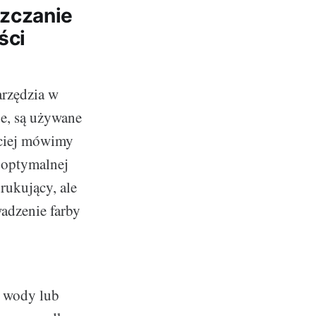
zczanie
ści
arzędzia w
je, są używane
ęściej mówimy
a optymalnej
rukujący, ale
adzenie farby
e wody lub