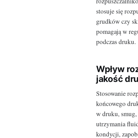
rozpuszczalnik
stosuje się roz
grudków czy sku
pomagają w regu
podczas druku.
Wpływ roz
jakość dr
Stosowanie roz
końcowego druku
w druku, smug, 
utrzymania flui
kondycji, zapob