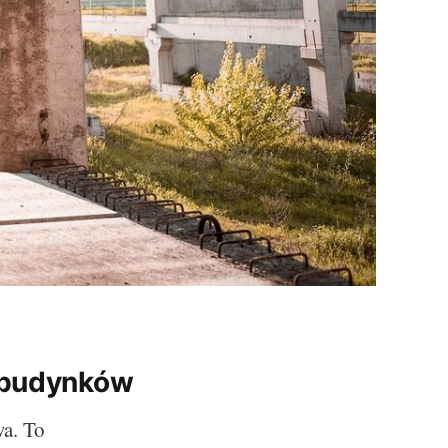
a budynków
wa. To