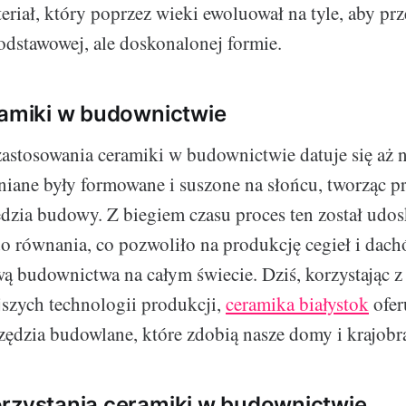
eriał, który poprzez wieki ewoluował na tyle, aby pr
podstawowej, ale doskonalonej formie.
ramiki w budownictwie
zastosowania ceramiki w budownictwie datuje się aż n
iniane były formowane i suszone na słońcu, tworząc p
dzia budowy. Z biegiem czasu proces ten został udo
o równania, co pozwoliło na produkcję cegieł i dach
awą budownictwa na całym świecie. Dziś, korzystając z
szych technologii produkcji,
ceramika białystok
ofer
rzędzia budowlane, które zdobią nasze domy i krajobr
rzystania ceramiki w budownictwie