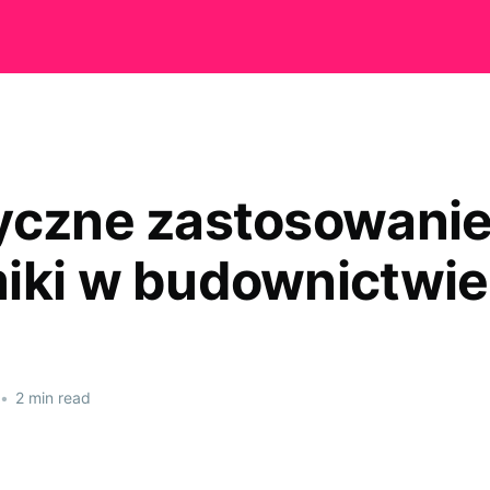
yczne zastosowani
iki w budownictwie
•
2 min read