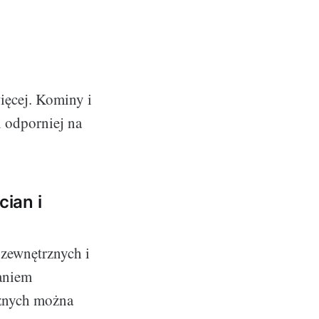
więcej. Kominy i
i odporniej na
ian i
 zewnętrznych i
aniem
cznych można