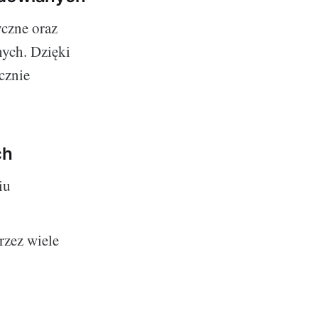
czne oraz
nych. Dzięki
cznie
ch
iu
rzez wiele