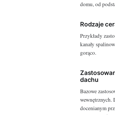
domu, od podst
Rodzaje ce
Przykłady zasto
kanały spalinow
gorąco.
Zastosowani
dachu
Bazowe zastosow
wewnętrznych. 
docenianym prz