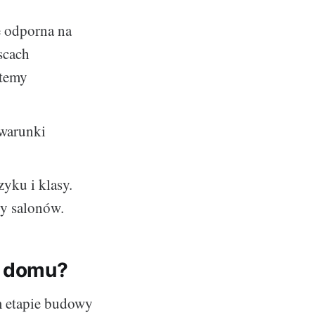
e odporna na
scach
stemy
 warunki
yku i klasy.
zy salonów.
e domu?
m etapie budowy