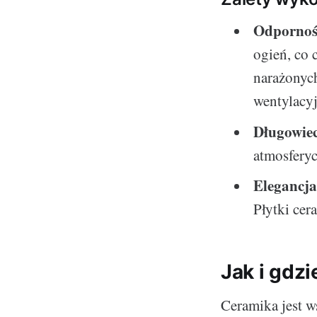
Odporność
ogień, co 
narażonych
wentylacyj
Długowiec
atmosferyc
Elegancja
Płytki cer
Jak i gdz
Ceramika jest w