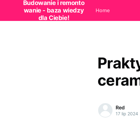
Budowanie i remonto
wanie - baza wiedzy
Home
dla Ciebie!
Prakt
ceram
Red
17 lip 2024