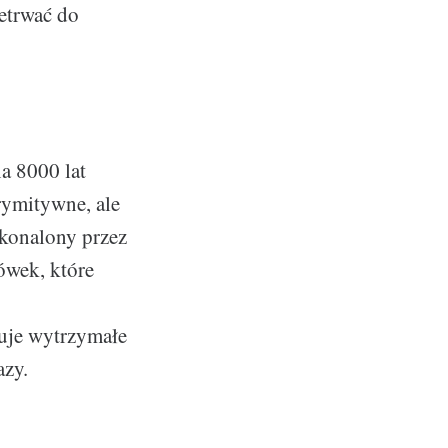
zetrwać do
a 8000 lat
rymitywne, ale
skonalony przez
ówek, które
uje wytrzymałe
azy.