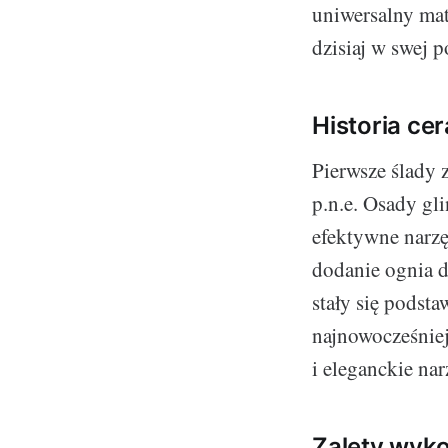
uniwersalny mat
dzisiaj w swej 
Historia ce
Pierwsze ślady 
p.n.e. Osady gl
efektywne narzę
dodanie ognia d
stały się podst
najnowocześniej
i eleganckie na
Zalety wyko