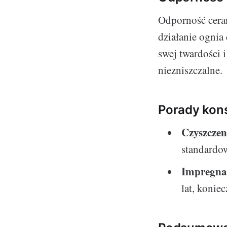
Odporność cera
działanie ognia
swej twardości 
niezniszczalne.
Porady kon
Czyszczen
standardow
Impregna
lat, konie