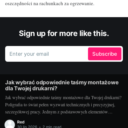
oszczędności na rachunkach za ogrzewanie.
Sign up for more like this.
Enter your email
Subscribe
Jak wybrać odpowiednie taśmy montażowe
dla Twojej drukarni?
Jak wybrać odpowiednie taśmy montażowe dla Twojej drukarni?
Poligrafia to świat pełen wyzwań technicznych i precyzyjnej,
szczegółowej pracy. Jednym z podstawowych elementów
procesu drukarskiego, niezależnie od techniki, są taśmy
Red
montażowe. Właściwe ich doborowanie potrafi zdziałać cuda dla
30 lip 2026
•
2 min read