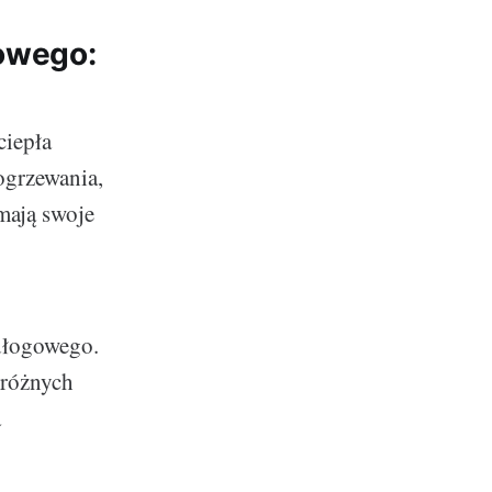
owego:
ciepła
 ogrzewania,
 mają swoje
odłogowego.
 różnych
a