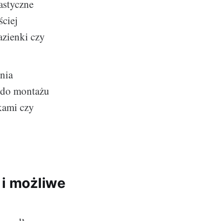
astyczne
ciej
azienki czy
nia
ę do montażu
kami czy
 i możliwe