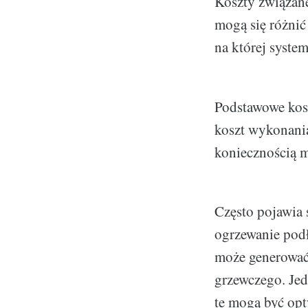
Koszty związan
mogą się różnić
na której syste
Podstawowe kos
koszt wykonania
koniecznością mo
Często pojawia 
ogrzewanie podł
może generować
grzewczego. Jed
te mogą być op