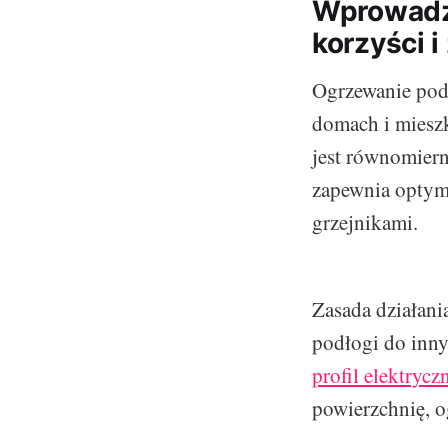
Wprowadz
korzyści i
Ogrzewanie pod
domach i mieszk
jest równomiern
zapewnia optyma
grzejnikami.
Zasada działani
podłogi do inny
profil elektrycz
powierzchnię, o