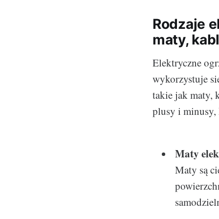
Rodzaje e
maty, kab
Elektryczne ogr
wykorzystuje się
takie jak maty,
plusy i minusy,
Maty elek
Maty są ci
powierzch
samodziel