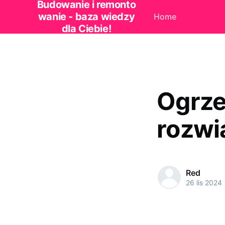
Budowanie i remonto
wanie - baza wiedzy
Home
dla Ciebie!
Ogrze
rozwi
Red
26 lis 2024