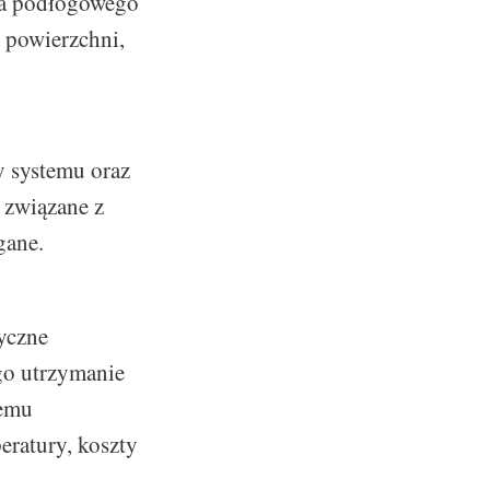
ia podłogowego
i powierzchni,
y systemu oraz
 związane z
gane.
ryczne
go utrzymanie
temu
eratury, koszty