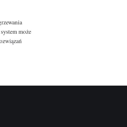
grzewania
i system może
rozwiązań