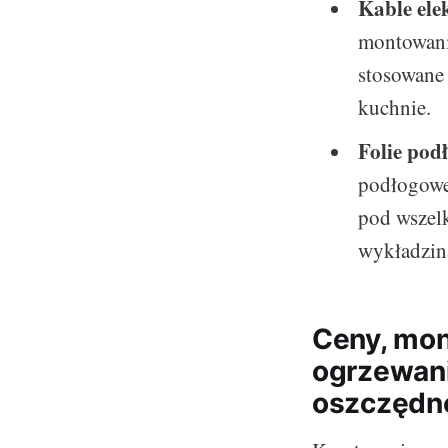
Kable ele
montowani
stosowane 
kuchnie.
Folie pod
podłogoweg
pod wszel
wykładzin
Ceny, mon
ogrzewani
oszczędn