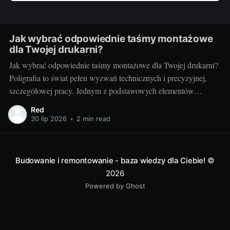
Jak wybrać odpowiednie taśmy montażowe
dla Twojej drukarni?
Jak wybrać odpowiednie taśmy montażowe dla Twojej drukarni?
Poligrafia to świat pełen wyzwań technicznych i precyzyjnej,
szczegółowej pracy. Jednym z podstawowych elementów
procesu drukarskiego, niezależnie od techniki, są taśmy
Red
montażowe. Właściwe ich doborowanie potrafi zdziałać cuda dla
30 lip 2026
•
2 min read
jakości końcowego produktu, a zarazem poprawić wydajność
pracy. Ale jak wybrać te właściwe?
Budowanie i remontowanie - baza wiedzy dla Ciebie!
©
2026
Powered by Ghost