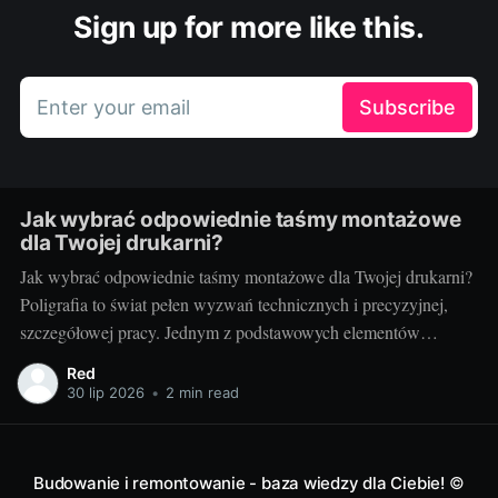
Sign up for more like this.
Enter your email
Subscribe
Jak wybrać odpowiednie taśmy montażowe
dla Twojej drukarni?
Jak wybrać odpowiednie taśmy montażowe dla Twojej drukarni?
Poligrafia to świat pełen wyzwań technicznych i precyzyjnej,
szczegółowej pracy. Jednym z podstawowych elementów
procesu drukarskiego, niezależnie od techniki, są taśmy
Red
montażowe. Właściwe ich doborowanie potrafi zdziałać cuda dla
30 lip 2026
•
2 min read
jakości końcowego produktu, a zarazem poprawić wydajność
pracy. Ale jak wybrać te właściwe?
Budowanie i remontowanie - baza wiedzy dla Ciebie!
©