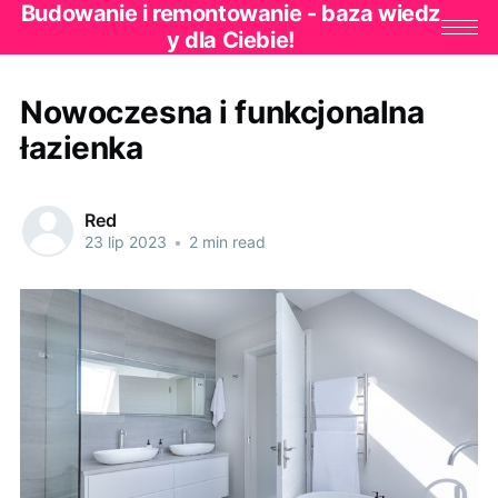
Budowanie i remontowanie - baza wiedz
y dla Ciebie!
Nowoczesna i funkcjonalna
łazienka
Red
23 lip 2023
•
2 min read