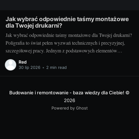
Jak wybrać odpowiednie taśmy montażowe
dla Twojej drukarni?
Jak wybrać odpowiednie taśmy montażowe dla Twojej drukarni?
Poligrafia to świat pełen wyzwań technicznych i precyzyjnej,
szczegółowej pracy. Jednym z podstawowych elementów
procesu drukarskiego, niezależnie od techniki, są taśmy
Red
montażowe. Właściwe ich doborowanie potrafi zdziałać cuda dla
30 lip 2026
•
2 min read
jakości końcowego produktu, a zarazem poprawić wydajność
pracy. Ale jak wybrać te właściwe?
Budowanie i remontowanie - baza wiedzy dla Ciebie!
©
2026
Powered by Ghost