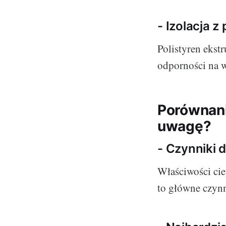
- Izolacja 
Polistyren ekst
odporności na w
Porównanie
uwagę?
- Czynniki 
Właściwości cie
to główne czynn