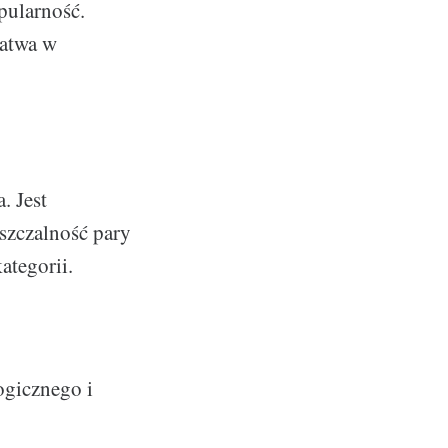
pularność.
łatwa w
. Jest
szczalność pary
ategorii.
ogicznego i