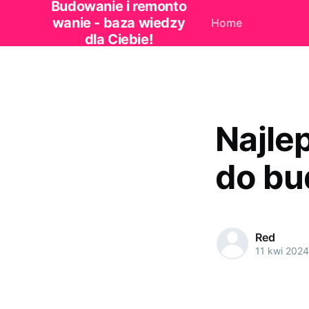
Budowanie i remonto
wanie - baza wiedzy
Home
dla Ciebie!
Najle
do bu
Red
11 kwi 2024