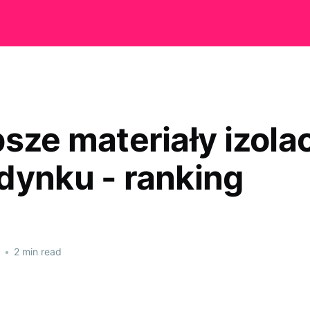
psze materiały izola
dynku - ranking
•
2 min read