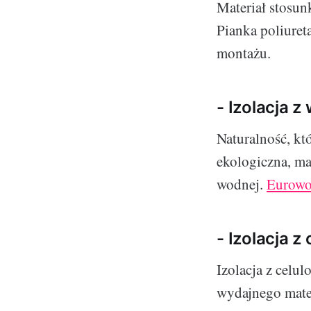
Materiał stosun
Pianka poliuret
montażu.
- Izolacja z
Naturalność, któ
ekologiczna, ma
wodnej.
Eurowo
- Izolacja z
Izolacja z celul
wydajnego materi