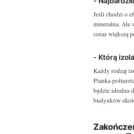
- Najbardzi
Jeśli chodzi o 
mineralna. Ale w
coraz większą p
- Którą izo
Każdy rodzaj izo
Pianka poliure
będzie idealna 
budynków ekol
Zakończen