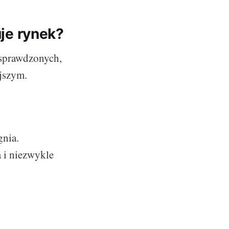
uje rynek?
 sprawdzonych,
ejszym.
gnia.
 i niezwykle