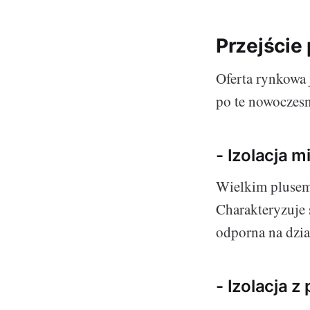
Przejście 
Oferta rynkowa 
po te nowoczesn
- Izolacja m
Wielkim plusem 
Charakteryzuje 
odporna na dzi
- Izolacja z