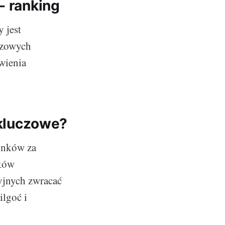
- ranking
 jest
czowych
wienia
 kluczowe?
hunków za
nków
yjnych zwracać
ilgoć i