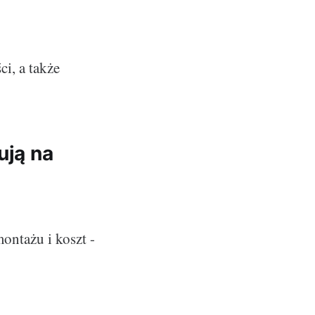
i, a także
ują na
ontażu i koszt -