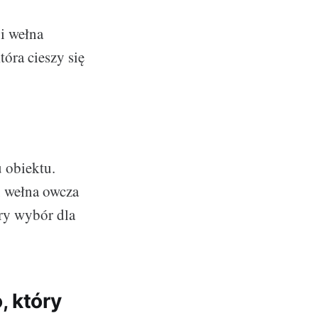
 i wełna
tóra cieszy się
u obiektu.
, wełna owcza
ry wybór dla
, który