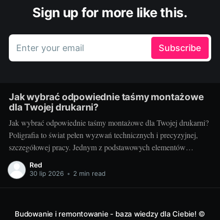
Sign up for more like this.
Enter your email
Subscribe
Jak wybrać odpowiednie taśmy montażowe
dla Twojej drukarni?
Jak wybrać odpowiednie taśmy montażowe dla Twojej drukarni?
Poligrafia to świat pełen wyzwań technicznych i precyzyjnej,
szczegółowej pracy. Jednym z podstawowych elementów
procesu drukarskiego, niezależnie od techniki, są taśmy
Red
montażowe. Właściwe ich doborowanie potrafi zdziałać cuda dla
30 lip 2026
•
2 min read
jakości końcowego produktu, a zarazem poprawić wydajność
pracy. Ale jak wybrać te właściwe?
Budowanie i remontowanie - baza wiedzy dla Ciebie!
©