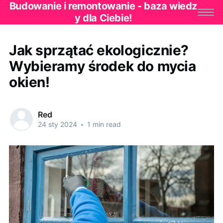
Budowanie i remontowanie - baza wiedz
y dla Ciebie!
Jak sprzątać ekologicznie?
Wybieramy środek do mycia
okien!
Red
24 sty 2024
•
1 min read