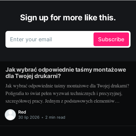
Sign up for more like this.
Enter your email
Subscribe
Jak wybrać odpowiednie taśmy montażowe
dla Twojej drukarni?
Jak wybrać odpowiednie taśmy montażowe dla Twojej drukarni?
Poligrafia to świat pełen wyzwań technicznych i precyzyjnej,
szczegółowej pracy. Jednym z podstawowych elementów
procesu drukarskiego, niezależnie od techniki, są taśmy
Red
montażowe. Właściwe ich doborowanie potrafi zdziałać cuda dla
30 lip 2026
•
2 min read
jakości końcowego produktu, a zarazem poprawić wydajność
pracy. Ale jak wybrać te właściwe?