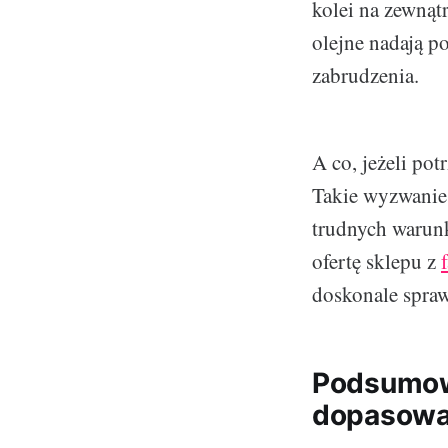
kolei na zewnąt
olejne nadają p
zabrudzenia.
A co, jeżeli po
Takie wyzwanie 
trudnych warun
ofertę sklepu z
doskonale spraw
Podsumowa
dopasować