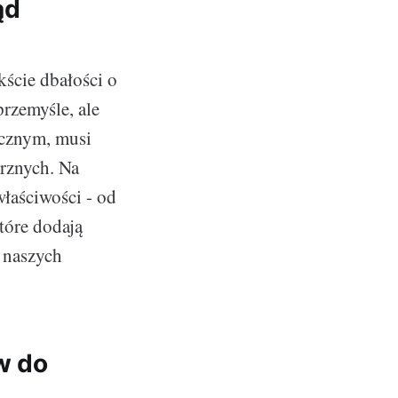
ąd
ście dbałości o
przemyśle, ale
icznym, musi
rznych. Na
właściwości - od
tóre dodają
 naszych
w do