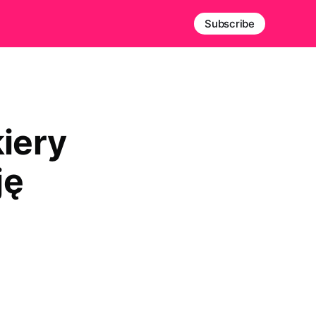
Subscribe
kiery
ję