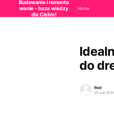
Budowanie i remonto
wanie - baza wiedzy
Home
dla Ciebie!
Ideal
do dr
Red
20 kwi 202