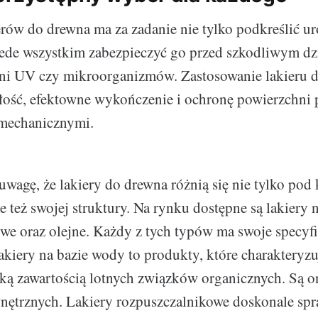
rów do drewna ma za zadanie nie tylko podkreślić u
zede wszystkim zabezpieczyć go przed szkodliwym dz
eni UV czy mikroorganizmów. Zastosowanie lakieru 
łość, efektowne wykończenie i ochronę powierzchni 
mechanicznymi.
uwagę, że lakiery do drewna różnią się nie tylko pod
e też swojej struktury. Na rynku dostępne są lakiery 
we oraz olejne. Każdy z tych typów ma swoje specyf
akiery na bazie wody to produkty, które charakteryzu
ską zawartością lotnych związków organicznych. Są o
ętrznych. Lakiery rozpuszczalnikowe doskonale spra