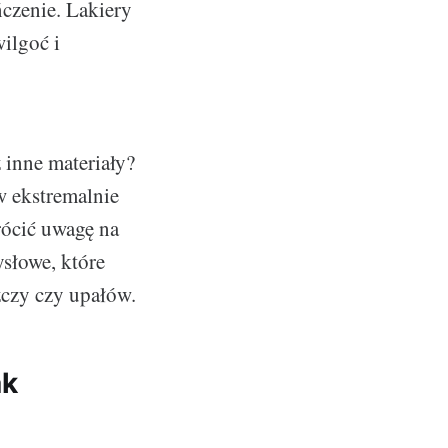
czenie. Lakiery
ilgoć i
 inne materiały?
w ekstremalnie
ócić uwagę na
słowe, które
zczy czy upałów.
ak