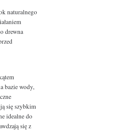
rok naturalnego
iałaniem
do drewna
przed
 kątem
na bazie wody,
iczne
ją się szybkim
ne idealne do
wdzają się z