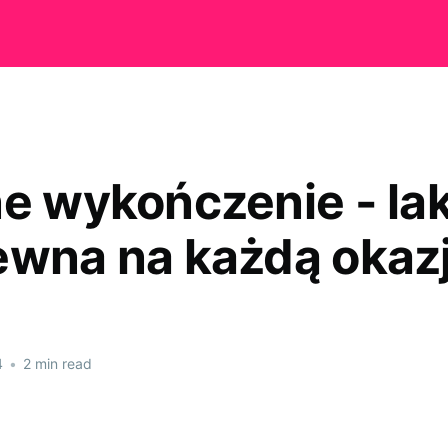
ne wykończenie - la
ewna na każdą okaz
4
•
2 min read