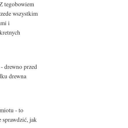
 Z tegobowiem
rzede wszystkim
mi i
nkretnych
 - drewno przed
adku drewna
miotu - to
e sprawdzić, jak