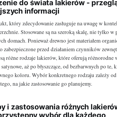
nie do świata lakierów - przegl
jszych informacji
ukt, który zdecydowanie zasługuje na uwagę w kontek
rzchnie. Stosowane są na szeroką skalę, nie tylko w 
ych domach. Ponieważ drewno jest materiałem organ
o zabezpieczone przed działaniem czynników zewnęt
są różne rodzaje lakierów, które oferują różnorodne 
satynowe, aż po błyszczące, od bezbarwnych po te, k
wnego koloru. Wybór konkretnego rodzaju zależy od
 tego, na jakie zastosowanie go planujemy.
py i zastosowania różnych lakieró
przystępny wybór dla każdego