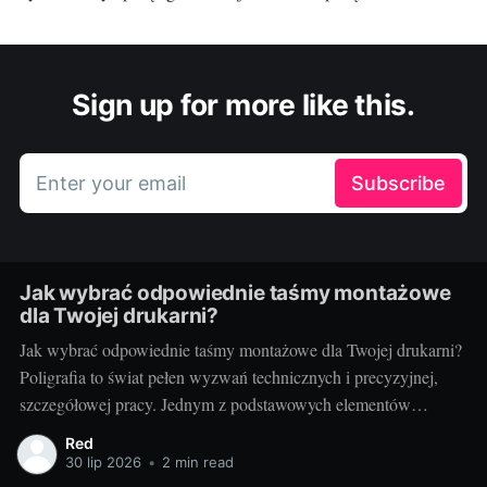
Sign up for more like this.
Enter your email
Subscribe
Jak wybrać odpowiednie taśmy montażowe
dla Twojej drukarni?
Jak wybrać odpowiednie taśmy montażowe dla Twojej drukarni?
Poligrafia to świat pełen wyzwań technicznych i precyzyjnej,
szczegółowej pracy. Jednym z podstawowych elementów
procesu drukarskiego, niezależnie od techniki, są taśmy
Red
montażowe. Właściwe ich doborowanie potrafi zdziałać cuda dla
30 lip 2026
•
2 min read
jakości końcowego produktu, a zarazem poprawić wydajność