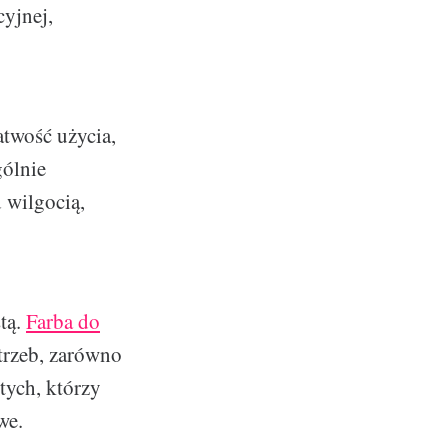
cyjnej,
atwość użycia,
gólnie
 wilgocią,
tą.
Farba do
trzeb, zarówno
 tych, którzy
we.