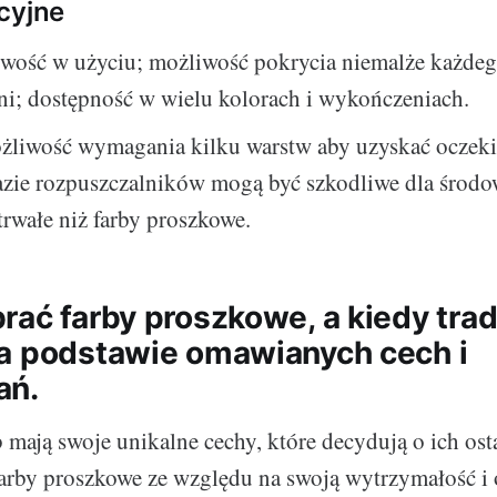
cyjne
twość w użyciu; możliwość pokrycia niemalże każdeg
ni; dostępność w wielu kolorach i wykończeniach.
liwość wymagania kilku warstw aby uzyskać oczeki
bazie rozpuszczalników mogą być szkodliwe dla środ
trwałe niż farby proszkowe.
rać farby proszkowe, a kiedy tra
a podstawie omawianych cech i
ań.
b mają swoje unikalne cechy, które decydują o ich os
arby proszkowe ze względu na swoją wytrzymałość i