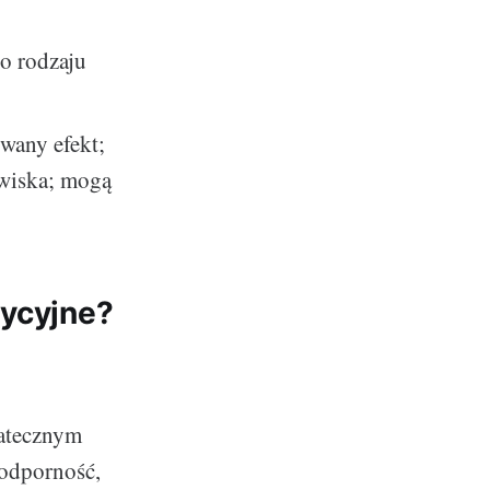
o rodzaju
wany efekt;
owiska; mogą
dycyjne?
tatecznym
 odporność,