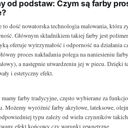
 od podstaw: Czym są farby pro
e?
 to dość nowatorska technologia malowania, która z
ność. Głównym składnikiem takiej farby jest polimer
tyką oferuje wytrzymałość i odporność na działania 
łówny proces nakładania polega na naniesieniu farb
talowy), a następnie utwardzeniu jej w piecu. Dzięki 
ły i estetyczny efekt.
y mamy farby tradycyjne, często wybierane za funkcjo
u. Możemy wyróżnić farby akrylowe, lateksowe, olejn
dpowiedniej typu zależy od wielu czynników takich 
iwany efekt końcowy czy warunki zewnętrzne.