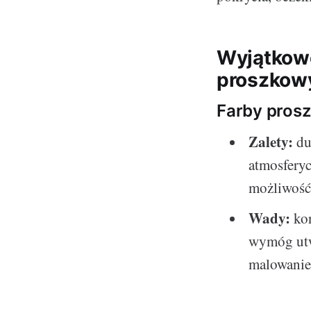
Wyjątkowe
proszkowy
Farby pros
Zalety:
du
atmosferyc
możliwość
Wady:
kon
wymóg utwa
malowanie