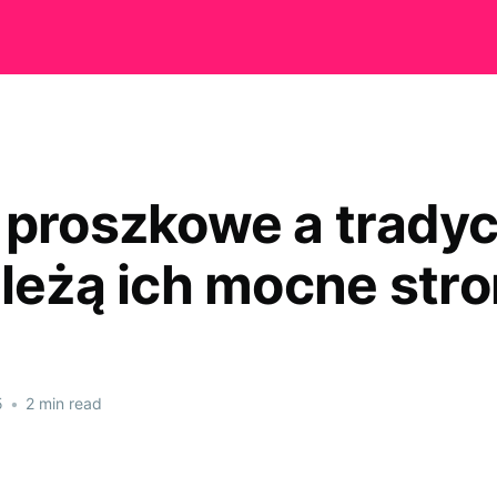
 proszkowe a tradyc
 leżą ich mocne str
5
•
2 min read