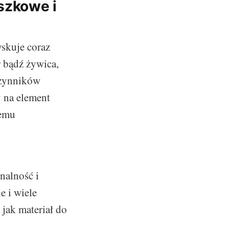
szkowe i
yskuje coraz
 bądź żywica,
czynników
y na element
temu
nalność i
e i wiele
jak materiał do