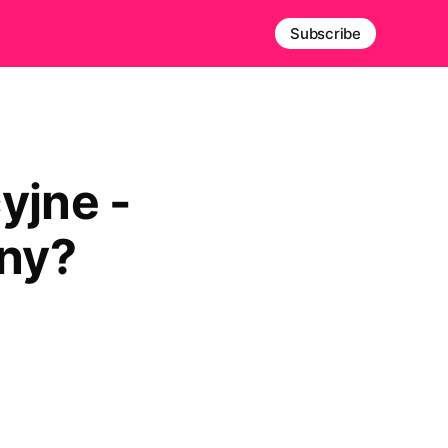
Subscribe
yjne -
ony?