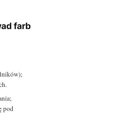
wad farb
alników);
ch.
ania;
ę pod