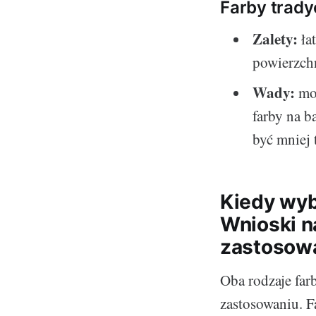
Farby trady
Zalety:
ła
powierzch
Wady:
moż
farby na 
być mniej 
Kiedy wyb
Wnioski n
zastosow
Oba rodzaje far
zastosowaniu. F