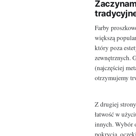
Zaczynamy
tradycyjn
Farby proszkowe
większą popular
który poza este
zewnętrznych. G
(najczęściej me
otrzymujemy trwa
Z drugiej stron
łatwość w użyci
innych. Wybór o
pokrycia, oczek