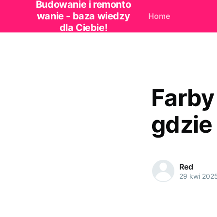
Budowanie i remonto
wanie - baza wiedzy
Home
dla Ciebie!
Farby
gdzie
Red
29 kwi 202