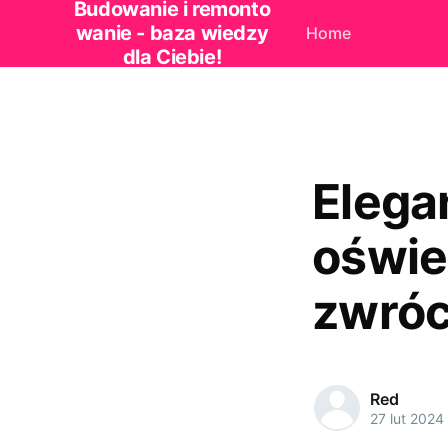
Budowanie i remonto
wanie - baza wiedzy
Home
dla Ciebie!
Elega
oświe
zwróc
Red
27 lut 2024