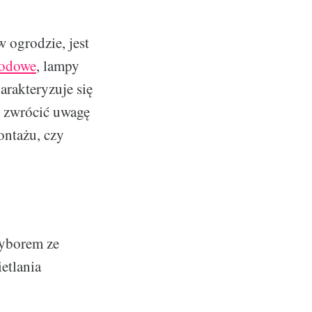
 ogrodzie, jest
rodowe
, lampy
arakteryzuje się
o zwrócić uwagę
ontażu, czy
wyborem ze
etlania