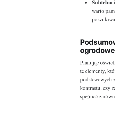
Subtelna 
warto pami
poszukiwa
Podsumowa
ogrodow
Planując oświet
te elementy, kt
podstawowych za
kontrastu, czy 
spełniać zarówno