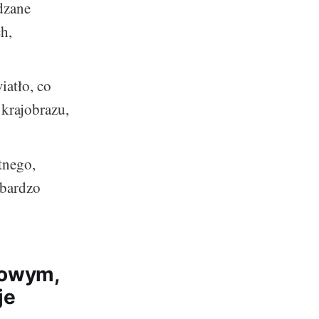
dzane
h,
iatło, co
krajobrazu,
tnego,
 bardzo
dowym,
je