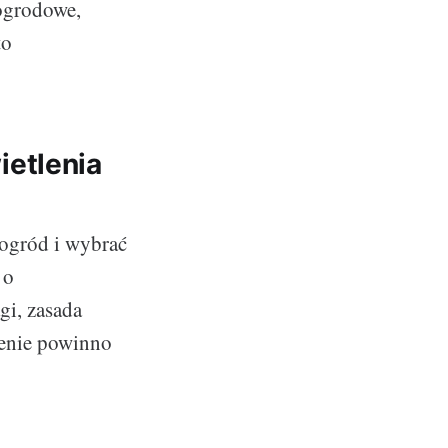
 ogrodowe,
to
etlenia
 ogród i wybrać
 o
gi, zasada
lenie powinno