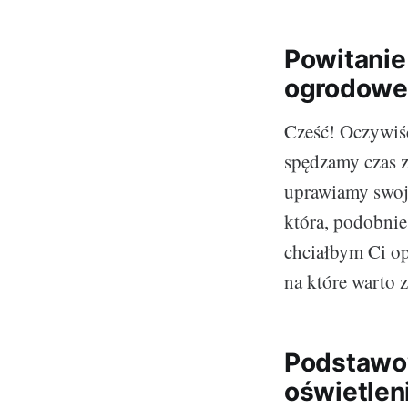
Powitanie
ogrodow
Cześć! Oczywiśc
spędzamy czas z
uprawiamy swoje
która, podobnie
chciałbym Ci o
na które warto 
Podstawo
oświetlen