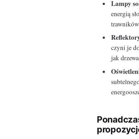
Lampy so
energią sł
trawników
Reflektor
czyni je d
jak drzewa
Oświetle
subtelnego
energoosz
Ponadcza
propozycj