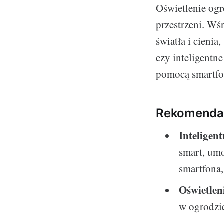
Oświetlenie ogr
przestrzeni. Wś
światła i cieni
czy inteligentn
pomocą smartfo
Rekomenda
Inteligen
smart, um
smartfona
Oświetlen
w ogrodzie