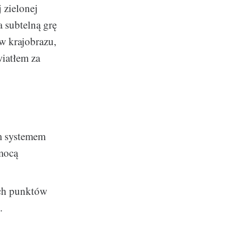
 zielonej
 subtelną grę
ów krajobrazu,
wiatłem za
m systemem
mocą
ych punktów
.