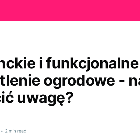
nckie i funkcjonalne
tlenie ogrodowe - n
ić uwagę?
•
2 min read