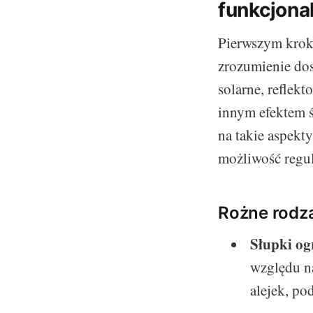
funkcjona
Pierwszym kroki
zrozumienie dos
solarne, reflek
innym efektem 
na takie aspekt
możliwość regula
Rożne rodza
Słupki o
względu na
alejek, po