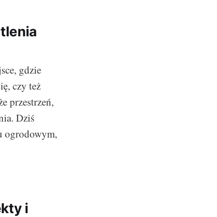
tlenia
sce, gdzie
ę, czy też
e przestrzeń,
nia. Dziś
iu ogrodowym,
kty i