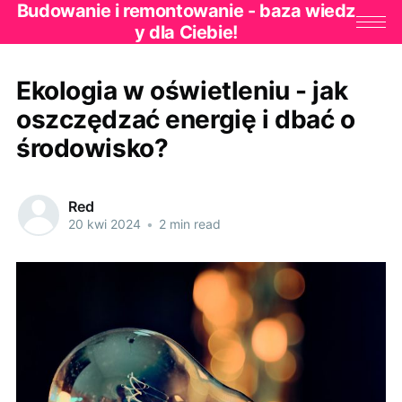
Budowanie i remontowanie - baza wiedz
y dla Ciebie!
Ekologia w oświetleniu - jak
oszczędzać energię i dbać o
środowisko?
Red
20 kwi 2024
•
2 min read