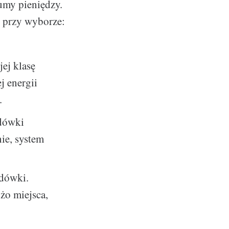
umy pieniędzy.
ę przy wyborze:
ej klasę
j energii
.
odówki
ie, system
odówki.
użo miejsca,