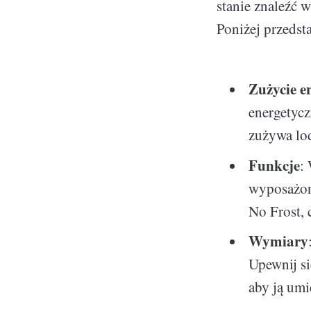
stanie znaleźć 
Poniżej przedst
Zużycie e
energetycz
zużywa lod
Funkcje
:
wyposażone
No Frost, 
Wymiary
Upewnij si
aby ją umi