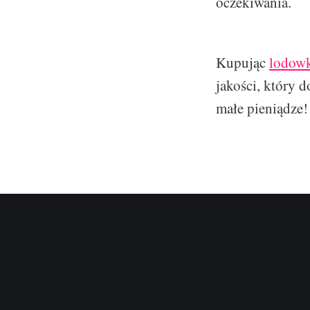
oczekiwania.
Kupując
lodowk
jakości, który 
małe pieniądze!