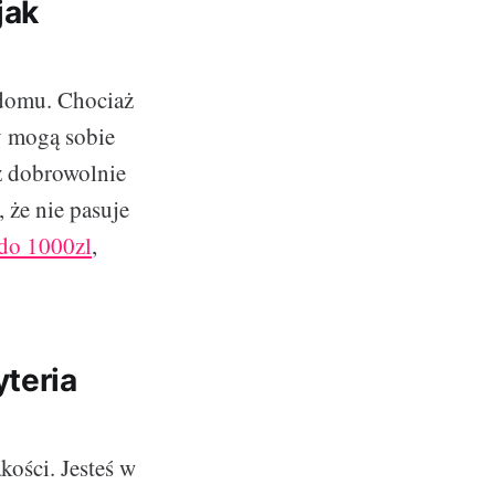
jak
domu. Chociaż
y mogą sobie
z dobrowolnie
 że nie pasuje
do 1000zl
,
yteria
kości. Jesteś w