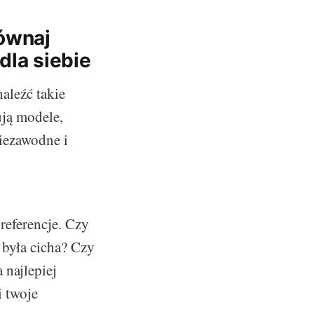
równaj
dla siebie
leźć takie
ują modele,
niezawodne i
referencje. Czy
 była cicha? Czy
 najlepiej
i twoje