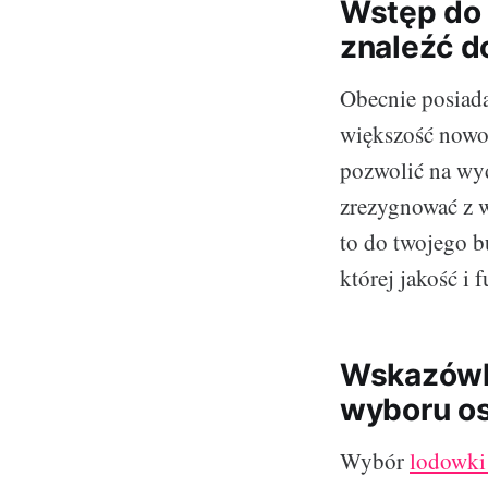
Wstęp do 
znaleźć d
Obecnie posiad
większość nowoc
pozwolić na wyd
zrezygnować z w
to do twojego b
której jakość i 
Wskazówki
wyboru os
Wybór
lodowki