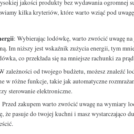
wysokiej jakości produkty bez wydawania ogromnej s
awiamy kilka kryteriów, które warto wziąć pod uwag
nergii
: Wybierając lodówkę, warto zwrócić uwagę na j
ną. Im niższy jest wskaźnik zużycia energii, tym mnie
ówka, co przekłada się na mniejsze rachunki za prąd
 W zależności od twojego budżetu, możesz znaleźć l
 w różne funkcje, takie jak automatyczne rozmrażan
czy sterowanie elektroniczne.
: Przed zakupem warto zwrócić uwagę na wymiary l
ę, że pasuje do twojej kuchni i masz wystarczająco d
eścić.