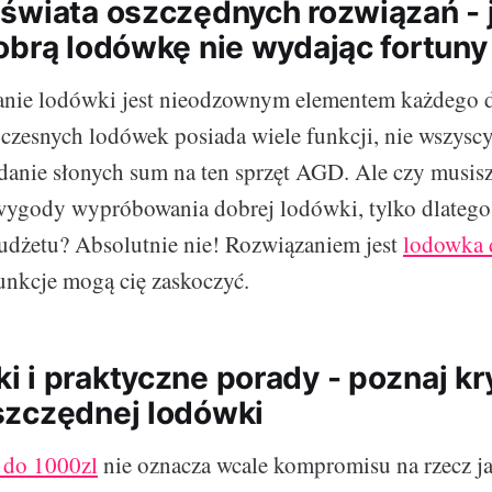
świata oszczędnych rozwiązań - 
obrą lodówkę nie wydając fortuny
anie lodówki jest nieodzownym elementem każdego 
zesnych lodówek posiada wiele funkcji, nie wszysc
anie słonych sum na ten sprzęt AGD. Ale czy musis
ygody wypróbowania dobrej lodówki, tylko dlatego,
udżetu? Absolutnie nie! Rozwiązaniem jest
lodowka 
funkcje mogą cię zaskoczyć.
 i praktyczne porady - poznaj kr
zczędnej lodówki
 do 1000zl
nie oznacza wcale kompromisu na rzecz ja