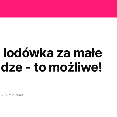
 lodówka za małe
ądze - to możliwe!
•
2 min read