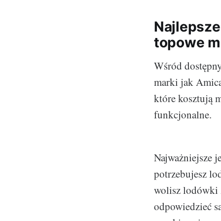
Najlepsze
topowe mo
Wśród dostępny
marki jak Amica
które kosztują 
funkcjonalne.
Najważniejsze j
potrzebujesz lo
wolisz lodówki 
odpowiedzieć sa