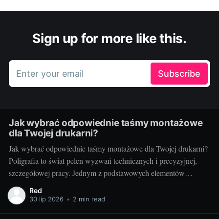
Sign up for more like this.
Enter your email
Subscribe
Jak wybrać odpowiednie taśmy montażowe
dla Twojej drukarni?
Jak wybrać odpowiednie taśmy montażowe dla Twojej drukarni?
Poligrafia to świat pełen wyzwań technicznych i precyzyjnej,
szczegółowej pracy. Jednym z podstawowych elementów
procesu drukarskiego, niezależnie od techniki, są taśmy
Red
montażowe. Właściwe ich doborowanie potrafi zdziałać cuda dla
30 lip 2026
•
2 min read
jakości końcowego produktu, a zarazem poprawić wydajność