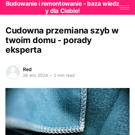
Budowanie i remontowanie - baza wiedz
y dla Ciebie!
Cudowna przemiana szyb w
twoim domu - porady
eksperta
Red
26 wrz 2024
•
2 min read