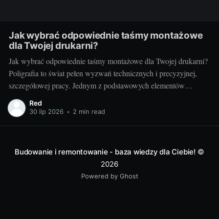
Jak wybrać odpowiednie taśmy montażowe
dla Twojej drukarni?
Jak wybrać odpowiednie taśmy montażowe dla Twojej drukarni?
Poligrafia to świat pełen wyzwań technicznych i precyzyjnej,
szczegółowej pracy. Jednym z podstawowych elementów
procesu drukarskiego, niezależnie od techniki, są taśmy
Red
montażowe. Właściwe ich doborowanie potrafi zdziałać cuda dla
30 lip 2026
•
2 min read
jakości końcowego produktu, a zarazem poprawić wydajność
pracy. Ale jak wybrać te właściwe?
Budowanie i remontowanie - baza wiedzy dla Ciebie!
©
2026
Powered by Ghost